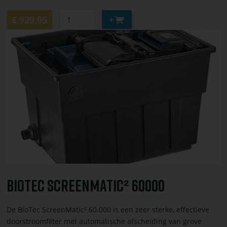
Aantal
Aan
€ 929,95
winkelwagen
Bekijk
toevoegen
of
bestel
BioTec
ScreenMatic²
60000
BioTec ScreenMatic² 60000
De BioTec ScreenMatic² 60.000 is een zeer sterke, effectieve
doorstroomfilter met automatische afscheiding van grove