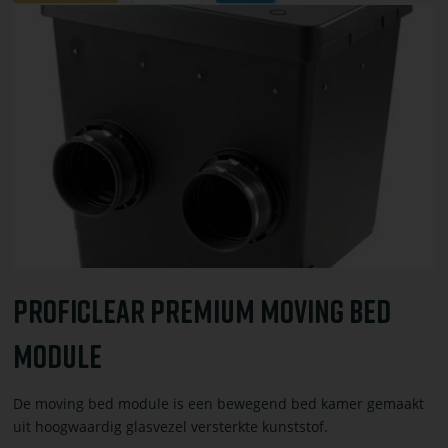
winkelwagen
Bekijk
toevoegen
of
bestel
ProfiClear
Premium
Moving
Bed
Module
ProfiClear Premium Moving Bed
Module
De moving bed module is een bewegend bed kamer gemaakt
uit hoogwaardig glasvezel versterkte kunststof.