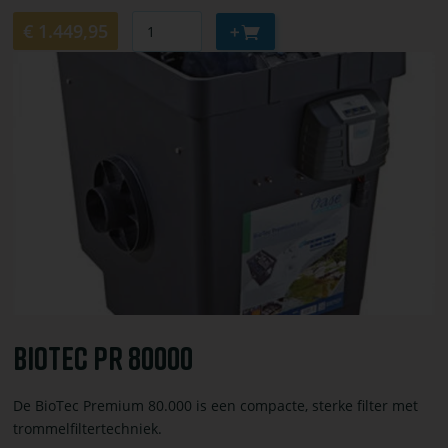
Aantal
Aan
€ 1.449,95
winkelwagen
Bekijk
toevoegen
of
bestel
BioTec
PR
80000
BioTec PR 80000
De BioTec Premium 80.000 is een compacte, sterke filter met
trommelfiltertechniek.