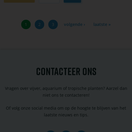
winkelwagen
toevoegen
Huidige
1
Pagina
2
Pagina
3
Volgende
volgende ›
Laatste
laatste »
Paginering
pagina
pagina
pagina
CONTACTEER ONS
Vragen over vijver, aquarium of tropische planten? Aarzel dan
niet ons te contacteren!
Of volg onze social media om op de hoogte te blijven van het
laatste nieuws en tips.