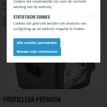
Cookies die noodzakelijk zijn voor de normale
doorstroomfilter met automatische afscheiding van grove
werking van de website.
vuildeeltjes waardoor u minder
Statistische cookies
Aantal
Aan
€ 1.629,95
Cookies die gebruikt worden om analyses van
winkelwagen
surfgedrag op de website mogelijk te maken.
Bekijk
toevoegen
of
bestel
Alle cookies aanvaarden
ProfiClear
Premium
Bewaar mijn voorkeuren
Trommelfilter
Withdraw
gepompt
consent
EGC
ProfiClear Premium