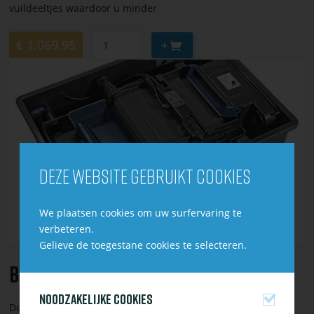
vuildeeltjes waardoor u minder
Aantal
Aan
€ 1.069,95
winkelwagen
Bekijk
toevoegen
of
bestel
BioTec
ScreenMatic²
90000
Deze website gebruikt cookies
We plaatsen cookies om uw surfervaring te
verbeteren.
Gelieve de toegestane cookies te selecteren.
BioTec ScreenMatic² 90000
Noodzakelijke cookies
De BioTec ScreenMatic² 90.000 is een zeer sterke, effectieve