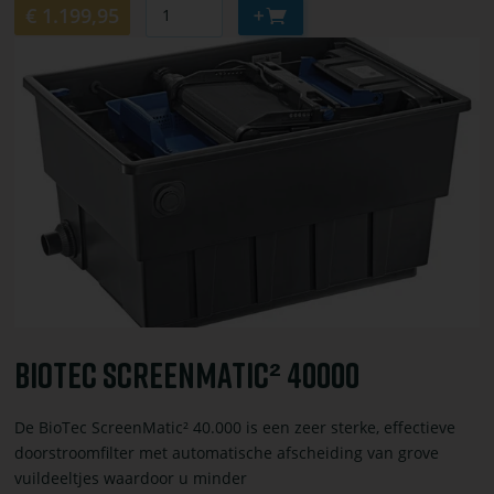
Aantal
Aan
€ 1.199,95
winkelwagen
Bekijk
toevoegen
of
bestel
BioTec
ScreenMatic²
40000
BioTec ScreenMatic² 40000
De BioTec ScreenMatic² 40.000 is een zeer sterke, effectieve
doorstroomfilter met automatische afscheiding van grove
vuildeeltjes waardoor u minder