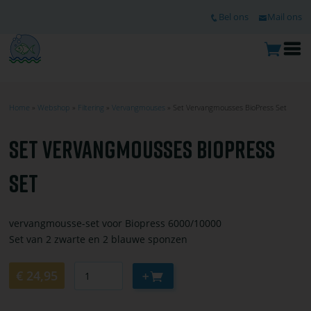
Ga
TOP
Bel ons
Mail ons
naar
de
hoofdinhoud
O
m
Home
Webshop
Filtering
Vervangmouses
Set Vervangmousses BioPress Set
KRUIMELPAD
SET VERVANGMOUSSES BIOPRESS
SET
vervangmousse-set voor Biopress 6000/10000
Set van 2 zwarte en 2 blauwe sponzen
Aantal
Aan
€ 24,95
winkelwagen
toevoegen