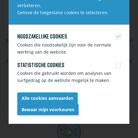
verbeteren.
Gelieve de toegestane cookies te selecteren.
CONTACTEER ONS
Noodzakelijke cookies
Vragen over vijver, aquarium of tropische planten? Aarzel dan
Cookies die noodzakelijk zijn voor de normale
niet ons te contacteren!
werking van de website.
Of volg onze social media om op de hoogte te blijven van het
Statistische cookies
laatste nieuws en tips.
Cookies die gebruikt worden om analyses van
surfgedrag op de website mogelijk te maken.
Contact
Facebook
Instagram
Alle cookies aanvaarden
Bewaar mijn voorkeuren
Withdraw
consent