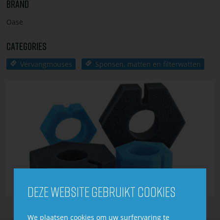
Brand
Oase
Categories
Vervangmouses
Sponsen, matten en filterwatten
Deze website gebruikt cookies
We plaatsen cookies om uw surfervaring te