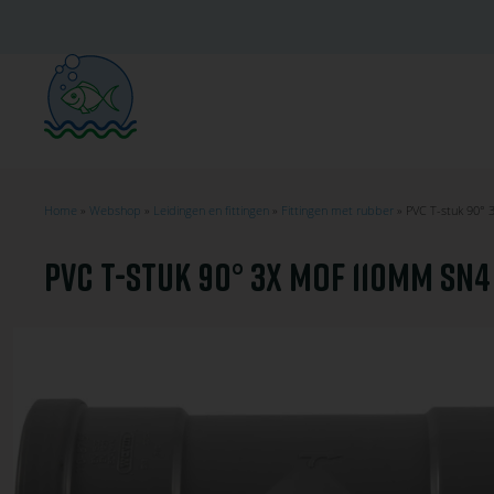
Ga
naar
de
hoofdinhoud
Home
Webshop
Leidingen en fittingen
Fittingen met rubber
PVC T-stuk 90°
KRUIMELPAD
PVC T-STUK 90° 3X MOF 110MM SN4