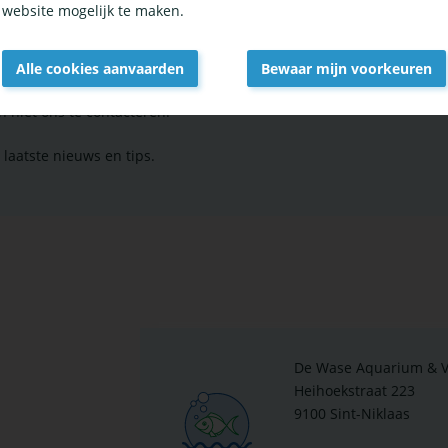
website mogelijk te maken.
Alle cookies aanvaarden
Bewaar mijn voorkeuren
Withdraw
n niet ons te contacteren!
consent
 laatste nieuws en tips.
De Wase Aquarium & Vi
Heihoekstraat 223
9100 Sint-Niklaas