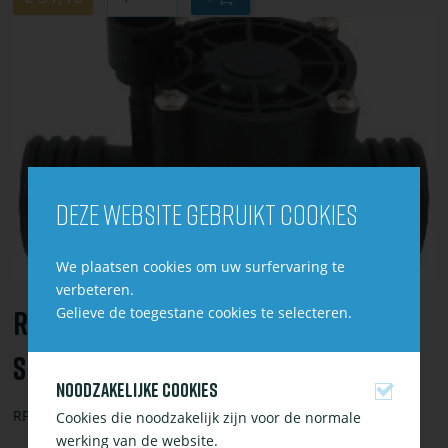
winkelwagen
Bekijk
toevoegen
of
bestel
RPE
huis
ex.
spoel
½”
Deze website gebruikt cookies
bi.dr.
(3de
serie)
We plaatsen cookies om uw surfervaring te
verbeteren.
RPE Huis Ex. Spoel ½” Bi.dr. (3de
Gelieve de toegestane cookies te selecteren.
Serie)
Noodzakelijke cookies
RPE huis ex. Spoel 1/2" binnendraad
Cookies die noodzakelijk zijn voor de normale
werking van de website.