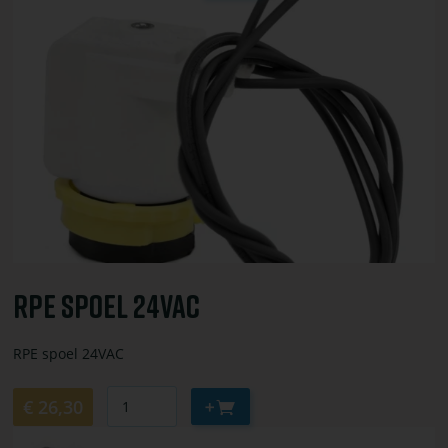
Bekijk
toevoegen
of
bestel
RPE
spoel
24VAC
RPE Spoel 24VAC
RPE spoel 24VAC
Aantal
Aan
€ 26,30
winkelwagen
Bekijk
toevoegen