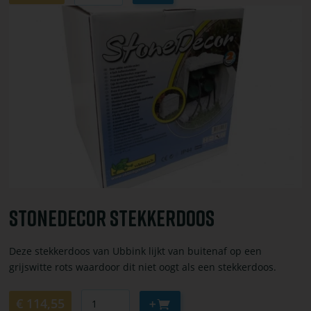
winkelwagen
Bekijk
toevoegen
of
bestel
StoneDecor
stekkerdoos
StoneDecor Stekkerdoos
Deze stekkerdoos van Ubbink lijkt van buitenaf op een
grijswitte rots waardoor dit niet oogt als een stekkerdoos.
Aantal
Aan
€ 114,55