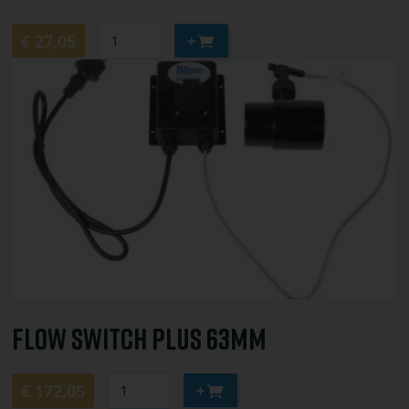
Aantal
Aan
€ 27,05
winkelwagen
Bekijk
toevoegen
of
bestel
Flow
Switch
plus
63mm
Flow Switch Plus 63mm
Aantal
Aan
€ 172,05
winkelwagen