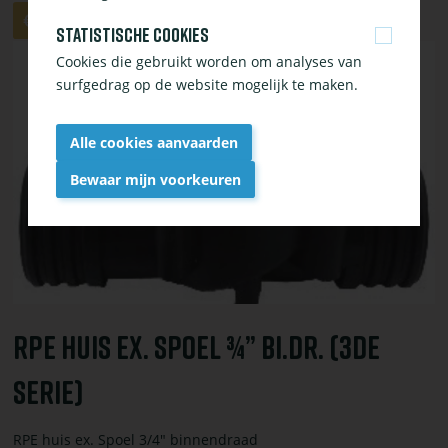
Aantal
Aan
€ 24,95
Statistische cookies
winkelwagen
Bekijk
toevoegen
Cookies die gebruikt worden om analyses van
of
surfgedrag op de website mogelijk te maken.
bestel
RPE
Alle cookies aanvaarden
huis
ex.
Bewaar mijn voorkeuren
spoel
¾”
Withdraw
bi.dr.
consent
(3de
serie)
RPE Huis Ex. Spoel ¾” Bi.dr. (3de
Serie)
RPE huis ex. Spoel 3/4" binnendraad