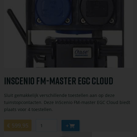
bestel
InScenio
FM-
Master
EGC
Cloud
InScenio FM-Master EGC Cloud
Sluit gemakkelijk verschillende toestellen aan op deze
tuinstopcontacten. Deze InScenio FM-master EGC Cloud biedt
plaats voor 4 toestellen.
Aantal
Aan
€ 599,95
winkelwagen
Bekijk