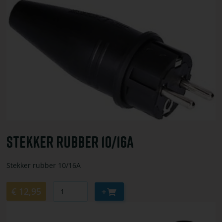
of
bestel
Stekker
rubber
10/16A
Stekker Rubber 10/16A
Stekker rubber 10/16A
Aantal
Aan
€ 12,95
winkelwagen
Bekijk
toevoegen
of