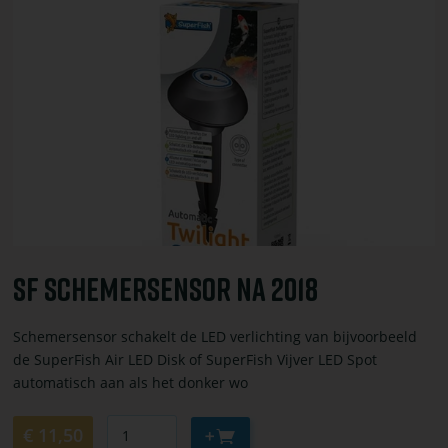
toevoegen
of
bestel
SF
schemersensor
na
2018
SF Schemersensor Na 2018
Schemersensor schakelt de LED verlichting van bijvoorbeeld
de SuperFish Air LED Disk of SuperFish Vijver LED Spot
automatisch aan als het donker wo
Aantal
Aan
€ 11,50