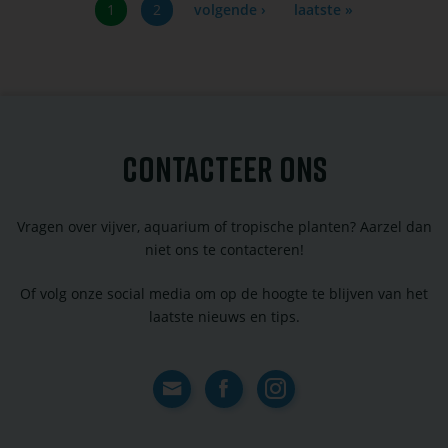
Huidige
1
Pagina
2
Volgende
volgende ›
Laatste
laatste »
Paginering
pagina
pagina
pagina
CONTACTEER ONS
Vragen over vijver, aquarium of tropische planten? Aarzel dan
niet ons te contacteren!
Of volg onze social media om op de hoogte te blijven van het
laatste nieuws en tips.
Contact
Facebook
Instagram