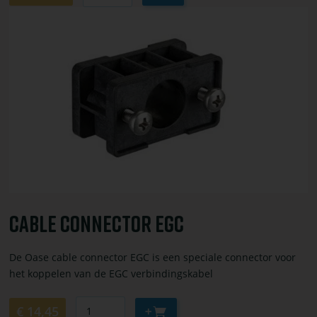
winkelwagen
Bekijk
toevoegen
of
bestel
Cable
connector
EGC
Cable Connector EGC
De Oase cable connector EGC is een speciale connector voor
het koppelen van de EGC verbindingskabel
Aantal
Aan
€ 14,45