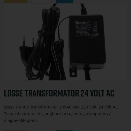
winkelwagen
Bekijk
toevoegen
of
bestel
losse
transformator
24
volt
AC
Losse Transformator 24 Volt AC
Losse Hunter transformator 24VAC van 220 Volt, 24 Volt AC.
Toepasbaar op alle gangbare beregeningscomputers /
magneetkleppen.