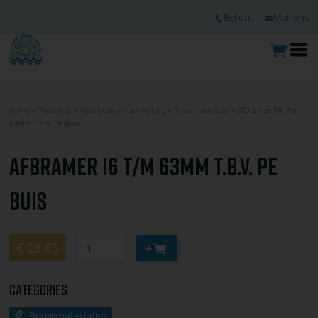
Ga
TOP
Bel ons
Mail ons
naar
de
hoofdinhoud
O
m
Home
Webshop
Vijverbouw en aankleding
Bouwmaterialen
Afbramer 16 t/m
63mm t.b.v. PE buis
KRUIMELPAD
AFBRAMER 16 T/M 63MM T.B.V. PE
BUIS
Aantal
Aan
€ 28,85
winkelwagen
toevoegen
Categories
Bouwmaterialen