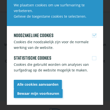
We plaatsen cookies om uw surfervaring te
verbeteren.
Gelieve de toegestane cookies te selecteren.
CONTACTEER ONS
Noodzakelijke cookies
Cookies die noodzakelijk zijn voor de normale
Vragen over vijver, aquarium of tropische planten? Aarzel dan
werking van de website.
niet ons te contacteren!
Statistische cookies
Of volg onze social media om op de hoogte te blijven van het
Cookies die gebruikt worden om analyses van
laatste nieuws en tips.
surfgedrag op de website mogelijk te maken.
Contact
Facebook
Instagram
Alle cookies aanvaarden
Bewaar mijn voorkeuren
Withdraw
consent