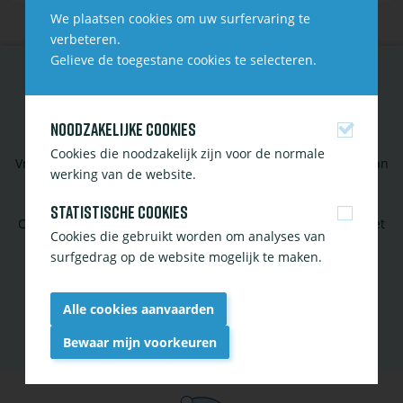
We plaatsen cookies om uw surfervaring te
verbeteren.
Gelieve de toegestane cookies te selecteren.
CONTACTEER ONS
Noodzakelijke cookies
Cookies die noodzakelijk zijn voor de normale
Vragen over vijver, aquarium of tropische planten? Aarzel dan
werking van de website.
niet ons te contacteren!
Statistische cookies
Of volg onze social media om op de hoogte te blijven van het
Cookies die gebruikt worden om analyses van
laatste nieuws en tips.
surfgedrag op de website mogelijk te maken.
Contact
Facebook
Instagram
Alle cookies aanvaarden
Bewaar mijn voorkeuren
Withdraw
consent