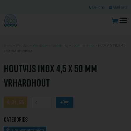
Ga
TOP
Bel ons
Mail ons
naar
de
hoofdinhoud
O
m
Home
Webshop
Vijverbouw en aankleding
Bouwmaterialen
HOUTVIJS INOX 4,5
x 50 MM vrhardhout
KRUIMELPAD
HOUTVIJS INOX 4,5 X 50 MM
VRHARDHOUT
Aantal
Aan
€ 31,65
winkelwagen
toevoegen
Categories
Bouwmaterialen