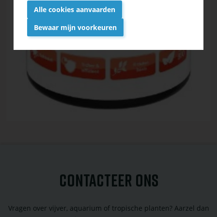
Alle cookies aanvaarden
Bewaar mijn voorkeuren
Withdraw
consent
CONTACTEER ONS
Vragen over vijver, aquarium of tropische planten? Aarzel dan