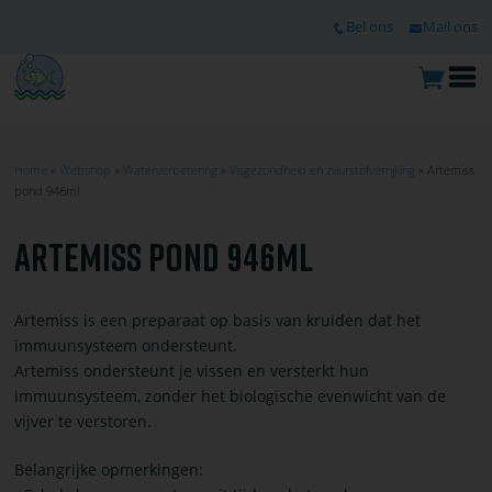
Ga
TOP
Bel ons
Mail ons
naar
de
hoofdinhoud
O
m
Home
Webshop
Waterverbetering
Visgezondheid en zuurstofverrijking
Artemiss
pond 946ml
KRUIMELPAD
ARTEMISS POND 946ML
Artemiss is een preparaat op basis van kruiden dat het
immuunsysteem ondersteunt.
Artemiss ondersteunt je vissen en versterkt hun
immuunsysteem, zonder het biologische evenwicht van de
vijver te verstoren.
Belangrijke opmerkingen: