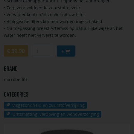
• Schakel ozonapparatuur uit tijdens het aanbrengen.
• Zorg voor voldoende zuurstoftoevoer.
• Verwijder kool en/of zeoliet uit uw filter.
• Biologische filters kunnen worden ingeschakeld.
• Na toepassing breekt Artemiss op natuurlijke wijze af, het
water hoeft niet ververst te worden.
Aantal
Aan
€ 39,90
winkelwagen
toevoegen
Brand
microbe-lift
Categories
Visgezondheid en zuurstofverrijking
Ontsmetting, verdoving en wondverzorging