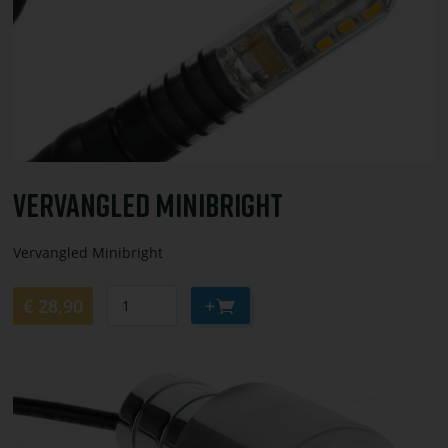
Minibright
Vervangled Minibright
Vervangled Minibright
Aantal
Aan
€ 28,90
winkelwagen
Bekijk
toevoegen
of
bestel
Lunaled
6