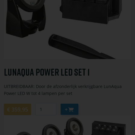
LunAqua
Power
LED
Set
1
LunAqua Power LED Set 1
UITBREIDBAAR: Door de afzonderlijk verkrijgbare LunAqua
Power LED W tot 4 lampen per set
Aantal
Aan
€ 359,95
winkelwagen
Bekijk
toevoegen
of
bestel