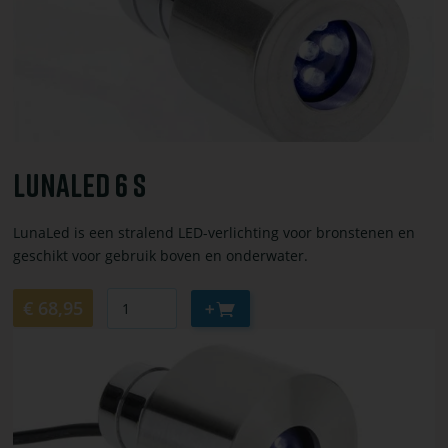
s
Lunaled 6 S
LunaLed is een stralend LED-verlichting voor bronstenen en
geschikt voor gebruik boven en onderwater.
Aantal
Aan
€ 68,95
winkelwagen
Bekijk
toevoegen
of
bestel
Lunaled
9