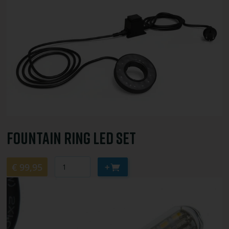
bestel
Fountain
Ring
LED
Set
Fountain Ring LED Set
Aantal
Aan
€ 99,95
winkelwagen
Bekijk
toevoegen
of
bestel
Vervangled