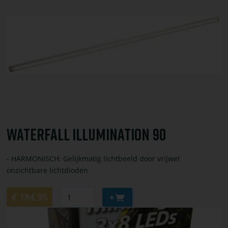
bestel
Waterfall
Illumination
90
Waterfall Illumination 90
- HARMONISCH: Gelijkmatig lichtbeeld door vrijwel
onzichtbare lichtdioden
Aantal
Aan
€ 184,95
winkelwagen
Bekijk
toevoegen
of