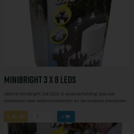
bestel
MiniBright
3
x
8
LEDs
MiniBright 3 X 8 LEDs
Ubbink MiniBright 3x8 LEDs is vijververlichting speciaal
ontworpen voor waterornamenten en decoratieve elementen.
Aantal
Aan
€ 86,80
winkelwagen
Bekijk
toevoegen
of