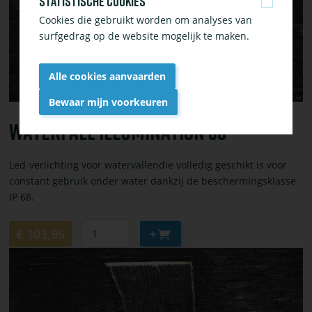
Statistische cookies
30
Cookies die gebruikt worden om analyses van
surfgedrag op de website mogelijk te maken.
Alle cookies aanvaarden
Bewaar mijn voorkeuren
Waterfall Illumination 30
Withdraw
consent
Led-verlichting voor watervallendie volledig geschikt is voor
constant gebruik onder water dankzij de beschermingsklasse
IP 68.
Aantal
Aan
€ 103,95
winkelwagen
Bekijk
toevoegen
of
bestel
Waterfall