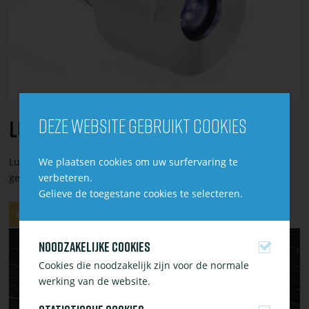
s
Deze website gebruikt cookies
Lunaled 9 S
We plaatsen cookies om uw surfervaring te
LunaLed is een stralend LED-verlichting voor bronstenen en
verbeteren.
geschikt voor gebruik boven en onderwater.
Gelieve de toegestane cookies te selecteren.
Aantal
Aan
€ 82,95
winkelwagen
Bekijk
toevoegen
Noodzakelijke cookies
of
Cookies die noodzakelijk zijn voor de normale
bestel
werking van de website.
Waterfall
Illumination