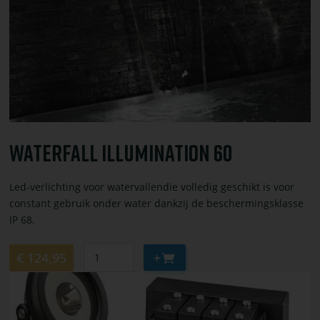
Illumination
60
Waterfall Illumination 60
Led-verlichting voor watervallendie volledig geschikt is voor
constant gebruik onder water dankzij de beschermingsklasse
IP 68.
Aantal
Aan
€ 124,95
winkelwagen
Bekijk
toevoegen
of
bestel