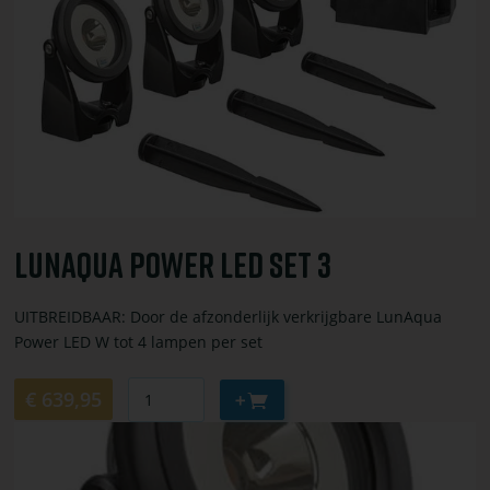
LunAqua
Power
LED
Set
3
LunAqua Power LED Set 3
UITBREIDBAAR: Door de afzonderlijk verkrijgbare LunAqua
Power LED W tot 4 lampen per set
Aantal
Aan
€ 639,95
winkelwagen
Bekijk
toevoegen
of
bestel