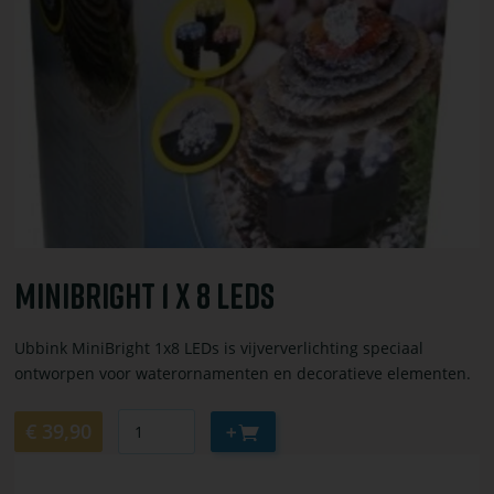
bestel
MiniBright
1
x
8
LEDs
MiniBright 1 X 8 LEDs
Ubbink MiniBright 1x8 LEDs is vijververlichting speciaal
ontworpen voor waterornamenten en decoratieve elementen.
Aantal
Aan
€ 39,90
winkelwagen
Bekijk
toevoegen
of