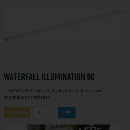
bestel
Waterfall
Illumination
90
Waterfall Illumination 90
- HARMONISCH: Gelijkmatig lichtbeeld door vrijwel
onzichtbare lichtdioden
Aantal
Aan
€ 184,95
winkelwagen
toevoegen
Bekijk