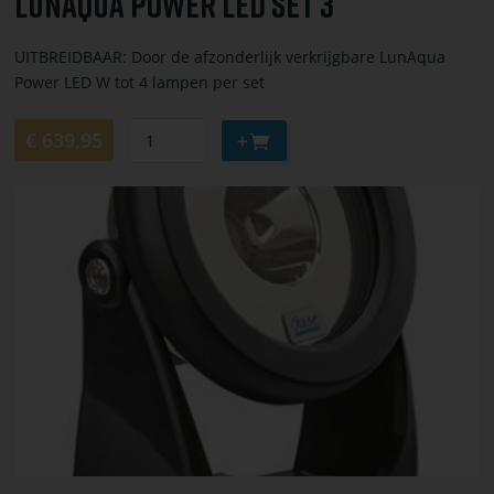
LunAqua Power LED Set 3
UITBREIDBAAR: Door de afzonderlijk verkrijgbare LunAqua
Power LED W tot 4 lampen per set
Aantal
Aan
€ 639,95
winkelwagen
toevoegen
Bekijk
of
bestel
LunAqua
Power
LED
W