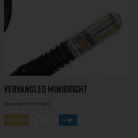
of
bestel
Vervangled
Minibright
Vervangled Minibright
Vervangled Minibright
Aantal
Aan
€ 28,90
winkelwagen
toevoegen
Bekijk