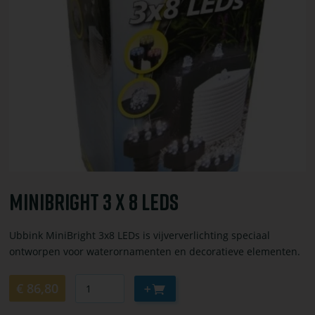
of
bestel
MiniBright
3
x
8
LEDs
MiniBright 3 X 8 LEDs
Ubbink MiniBright 3x8 LEDs is vijververlichting speciaal
ontworpen voor waterornamenten en decoratieve elementen.
Aantal
Aan
€ 86,80
winkelwagen