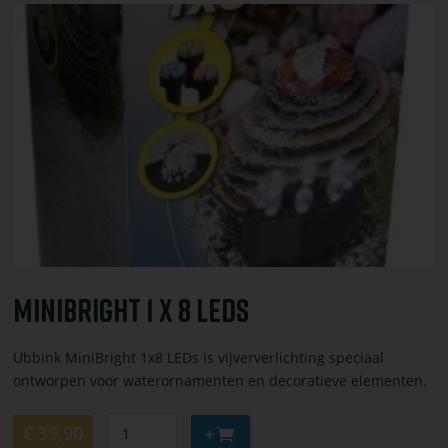
toevoegen
Bekijk
of
bestel
MiniBright
1
x
8
LEDs
MiniBright 1 X 8 LEDs
Ubbink MiniBright 1x8 LEDs is vijververlichting speciaal
ontworpen voor waterornamenten en decoratieve elementen.
Aantal
Aan
€ 39,90