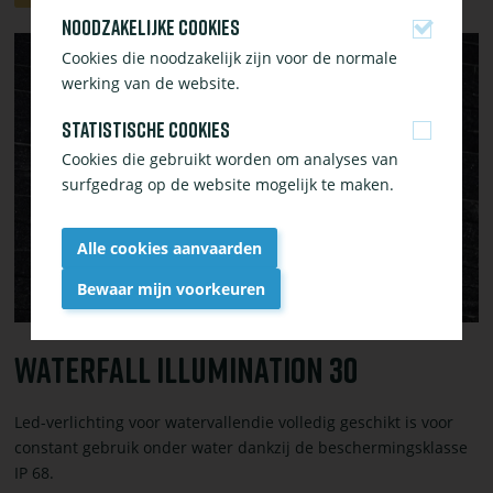
winkelwagen
Noodzakelijke cookies
toevoegen
Bekijk
Cookies die noodzakelijk zijn voor de normale
of
werking van de website.
bestel
Waterfall
Statistische cookies
Illumination
Cookies die gebruikt worden om analyses van
30
surfgedrag op de website mogelijk te maken.
Alle cookies aanvaarden
Bewaar mijn voorkeuren
Withdraw
consent
Waterfall Illumination 30
Led-verlichting voor watervallendie volledig geschikt is voor
constant gebruik onder water dankzij de beschermingsklasse
IP 68.