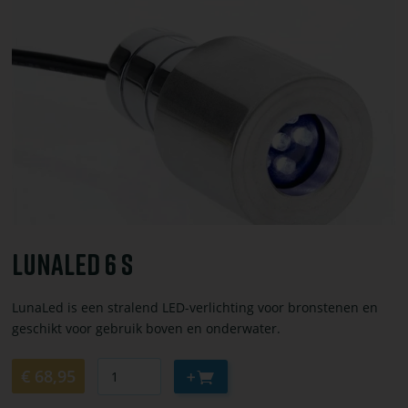
of
bestel
Lunaled
6
s
Lunaled 6 S
LunaLed is een stralend LED-verlichting voor bronstenen en
geschikt voor gebruik boven en onderwater.
Aantal
Aan
€ 68,95
winkelwagen