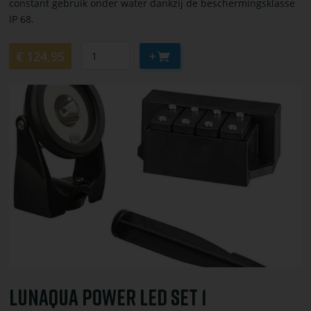
constant gebruik onder water dankzij de beschermingsklasse
IP 68.
Aantal
Aan
€ 124,95
winkelwagen
toevoegen
Bekijk
of
bestel
LunAqua
Power
LED
Set
1
LunAqua Power LED Set 1