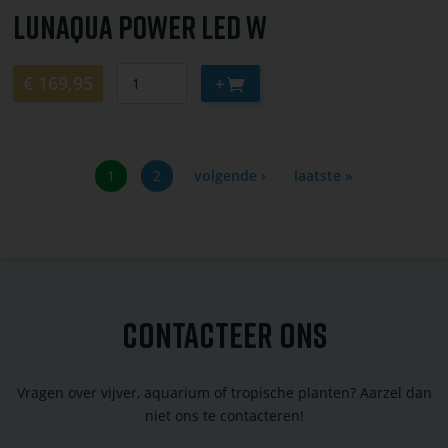
LunAqua Power LED W
Aantal
Aan
€ 169,95
winkelwagen
toevoegen
Huidige
1
Pagina
2
Volgende
volgende ›
Laatste
laatste »
Paginering
pagina
pagina
pagina
CONTACTEER ONS
Vragen over vijver, aquarium of tropische planten? Aarzel dan
niet ons te contacteren!