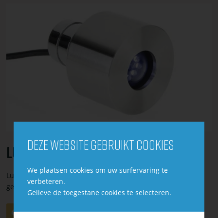
toevoegen
Bekijk
of
bestel
Lunaled
9
s
Deze website gebruikt cookies
Lunaled 9 S
We plaatsen cookies om uw surfervaring te
LunaLed is een stralend LED-verlichting voor bronstenen en
verbeteren.
geschikt voor gebruik boven en onderwater.
Gelieve de toegestane cookies te selecteren.
Aantal
Aan
€ 82,95