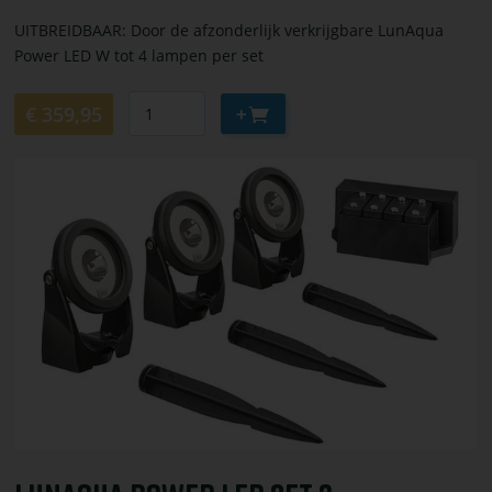
UITBREIDBAAR: Door de afzonderlijk verkrijgbare LunAqua
Power LED W tot 4 lampen per set
Aantal
Aan
€ 359,95
winkelwagen
toevoegen
Bekijk
of
bestel
LunAqua
Power
LED
Set
3