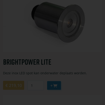
bestel
Brightpower
Lite
Brightpower Lite
Deze inox LED spot kan onderwater deplaats worden.
Aantal
Aan
€ 219,10
winkelwagen
toevoegen
Bekijk
of