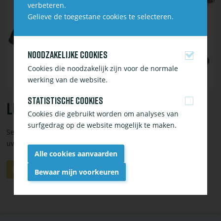
verbeteren.
Mini
Gelieve de toegestane cookies te selecteren.
LED
warm
Noodzakelijke cookies
Cookies die noodzakelijk zijn voor de normale
werking van de website.
Statistische cookies
Lunaqua Mini LED Warm
Cookies die gebruikt worden om analyses van
surfgedrag op de website mogelijk te maken.
Set van 3 in serie geschakelde warm witte LEDs om details in
uw vijver of tuin beter tot hun recht te laten komen.
Alle cookies aanvaarden
Aantal
Aan
€ 159,95
Bewaar mijn voorkeuren
winkelwagen
toevoegen
Withdraw
consent