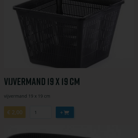
bestel
vijvermand
19
x
19
cm
Vijvermand 19 X 19 Cm
vijvermand 19 x 19 cm
Aantal
Aan
€ 2,00
winkelwagen
toevoegen
Bekijk
of