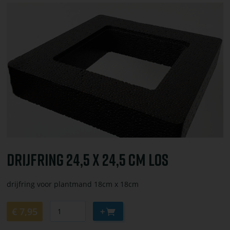
toevoegen
Bekijk
of
bestel
Drijfring
24,5
x
24,5
cm
los
Drijfring 24,5 X 24,5 Cm Los
drijfring voor plantmand 18cm x 18cm
Aantal
Aan
€ 7,95
winkelwagen