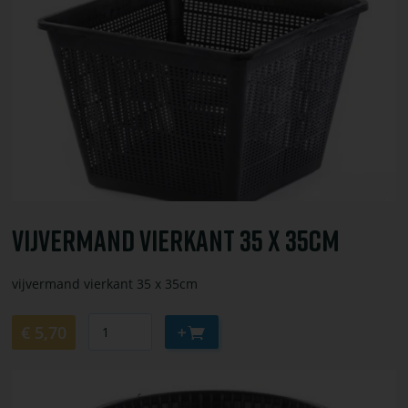
bestel
Vijvermand
vierkant
35
x
35cm
Vijvermand Vierkant 35 X 35cm
vijvermand vierkant 35 x 35cm
Aantal
Aan
€ 5,70
winkelwagen
toevoegen
Bekijk
of