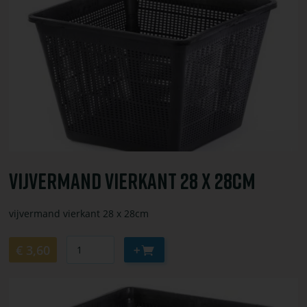
bestel
Vijvermand
vierkant
28
x
28cm
Vijvermand Vierkant 28 X 28cm
vijvermand vierkant 28 x 28cm
Aantal
Aan
€ 3,60
winkelwagen
toevoegen
Bekijk
of