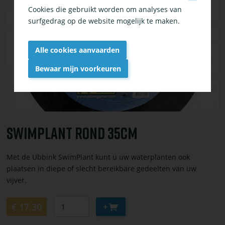
bestel
Cookies die gebruikt worden om analyses van
Swimplant
surfgedrag op de website mogelijk te maken.
rond
35cm
Alle cookies aanvaarden
Bewaar mijn voorkeuren
Withdraw
consent
Swimplant Rond 35cm
Met de Ubbink SwimPlant kunt u uw waterplanten ook
plaatsen in diepe of slecht bereikbare gedeelten van uw
vijver.
Aantal
Aan
€ 17,30
winkelwagen