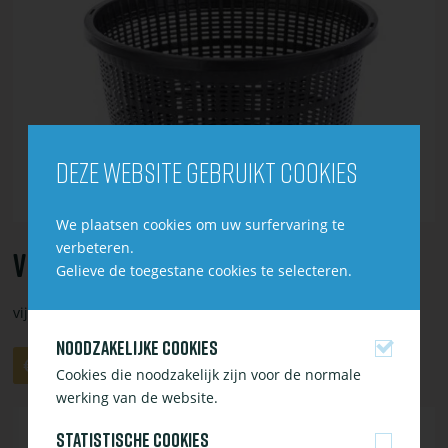
bestel
Vijvermand
rond
13cm
Deze website gebruikt cookies
We plaatsen cookies om uw surfervaring te
verbeteren.
Vijvermand Rond 13cm
Gelieve de toegestane cookies te selecteren.
vijvermand rond 13cm
Noodzakelijke cookies
Aantal
Aan
€ 1,15
Cookies die noodzakelijk zijn voor de normale
winkelwagen
werking van de website.
toevoegen
Bekijk
Statistische cookies
of