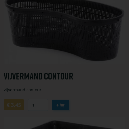
bestel
vijvermand
contour
Vijvermand Contour
vijvermand contour
Aantal
Aan
€ 3,45
winkelwagen
toevoegen
Bekijk
of