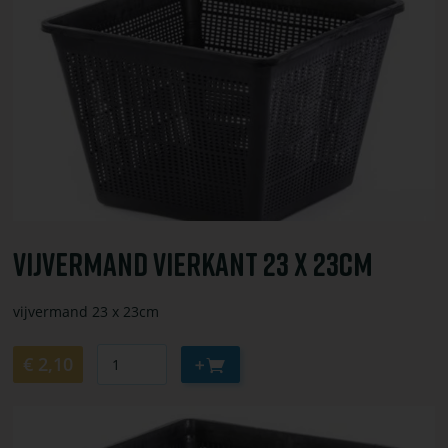
bestel
Vijvermand
vierkant
23
x
23cm
Vijvermand Vierkant 23 X 23cm
vijvermand 23 x 23cm
Aantal
Aan
€ 2,10
winkelwagen
toevoegen
Bekijk
of