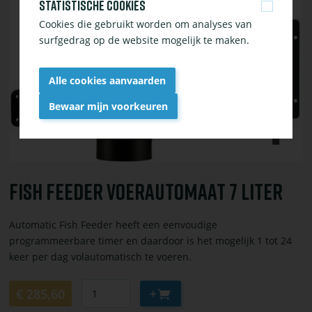
of
Statistische cookies
bestel
Cookies die gebruikt worden om analyses van
Fish
surfgedrag op de website mogelijk te maken.
Feeder
voerautomaat
Alle cookies aanvaarden
7
liter
Bewaar mijn voorkeuren
Withdraw
consent
Fish Feeder Voerautomaat 7 Liter
Automatic Fish Feeder heeft een eenvoudige
programmeerbare timer en daardoor is het mogelijk 1 tot 24
keer per dag volautomatisch te voeren.
Aantal
Aan
€ 285,60
winkelwagen