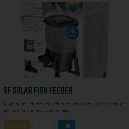
Bekijk
of
bestel
SF
SOLAR
FISH
FEEDER
SF SOLAR FISH FEEDER
Regelmatig kleinere hoeveelheden voer geven, is beter voor de
gezondheid van uw vissen en vijver.
Aantal
Aan
€ 137,50