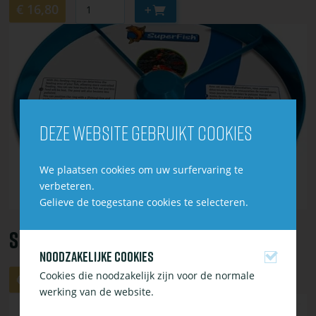
Aantal
Aan
€ 16,80
winkelwagen
Bekijk
toevoegen
of
bestel
SF
Vijvervoederring
Deze website gebruikt cookies
We plaatsen cookies om uw surfervaring te
verbeteren.
Gelieve de toegestane cookies te selecteren.
SF Vijvervoederring
Noodzakelijke cookies
Aantal
Cookies die noodzakelijk zijn voor de normale
Aan
€ 4,80
winkelwagen
werking van de website.
Bekijk
toevoegen