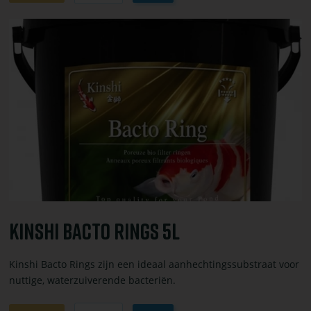
winkelwagen
toevoegen
Bekijk
of
bestel
Kinshi
bacto
rings
5L
Kinshi Bacto Rings 5L
Kinshi Bacto Rings zijn een ideaal aanhechtingssubstraat voor
nuttige, waterzuiverende bacteriën.
Aantal