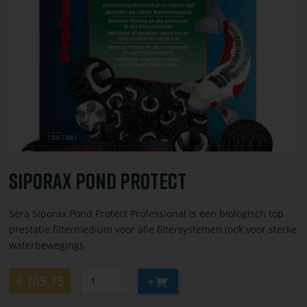
bestel
Siporax
Pond
protect
Siporax Pond Protect
Sera Siporax Pond Protect Professional is een biologisch top
prestatie filtermedium voor alle filtersystemen (ook voor sterke
waterbeweging).
Aantal
Aan
€ 105,15
winkelwagen