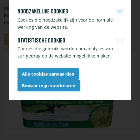
Kinshi Denilit is een biologisch filtermateriaal met een hoog
Noodzakelijke cookies
poreuze structuur en heeft een bereik van een groot
Cookies die noodzakelijk zijn voor de normale
oppervlak.
werking van de website.
Aantal
Aan
€ 34,95
Statistische cookies
winkelwagen
Cookies die gebruikt worden om analyses van
toevoegen
Bekijk
surfgedrag op de website mogelijk te maken.
of
bestel
Alle cookies aanvaarden
Pondlith
2500
Bewaar mijn voorkeuren
(VE
Withdraw
9)
consent