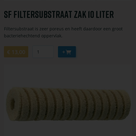
Sf Filtersubstraat Zak 10 Liter
Filtersubstraat is zeer poreus en heeft daardoor een groot
bacteriehechtend oppervlak.
Aantal
Aan
€ 13,00
winkelwagen
toevoegen
Bekijk
of
bestel
Bacteria
home
36st