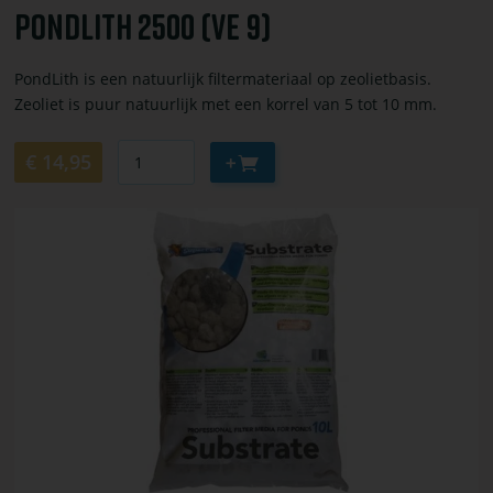
Pondlith 2500 (VE 9)
PondLith is een natuurlijk filtermateriaal op zeolietbasis.
Zeoliet is puur natuurlijk met een korrel van 5 tot 10 mm.
Aantal
Aan
€ 14,95
winkelwagen
toevoegen
Bekijk
of
bestel
Sf
filtersubstraat
zak
10
liter