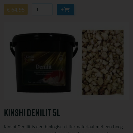
Aantal
Aan
€ 64,95
winkelwagen
toevoegen
Bekijk
of
bestel
Kinshi
Denilit
5L
Kinshi Denilit 5L
Kinshi Denilit is een biologisch filtermateriaal met een hoog