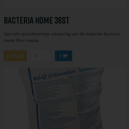
Bacteria Home 36st
Speciale spiraalvormige uitvoering van de bekende Bacteria
Home filter media.
Aantal
Aan
€ 45,80
winkelwagen
toevoegen
Bekijk
of
bestel
Hel-
X
13
Biomedium
25
l