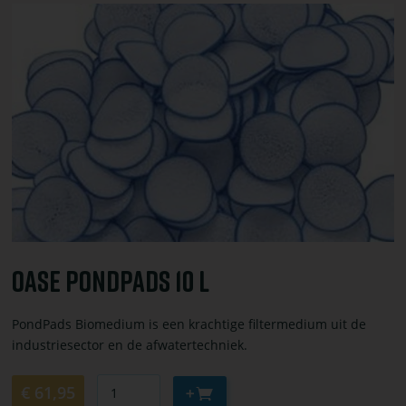
toevoegen
Bekijk
of
bestel
OASE
PondPads
10
l
OASE PondPads 10 L
PondPads Biomedium is een krachtige filtermedium uit de
industriesector en de afwatertechniek.
Aantal
Aan
€ 61,95