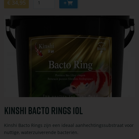
Aan
€ 34,95
winkelwagen
toevoegen
Bekijk
of
bestel
Kinshi
bacto
rings
10L
Kinshi Bacto Rings 10L
Kinshi Bacto Rings zijn een ideaal aanhechtingssubstraat voor
nuttige, waterzuiverende bacteriën.