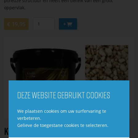
poreuze structuur en heeft een bereik van een groot
oppervlak.
Aantal
Aan
€ 19,95
winkelwagen
toevoegen
Bekijk
of
bestel
Kinshi
Denilit
10L
Deze website gebruikt cookies
We plaatsen cookies om uw surfervaring te
verbeteren.
Gelieve de toegestane cookies te selecteren.
Kinshi Denilit 10L