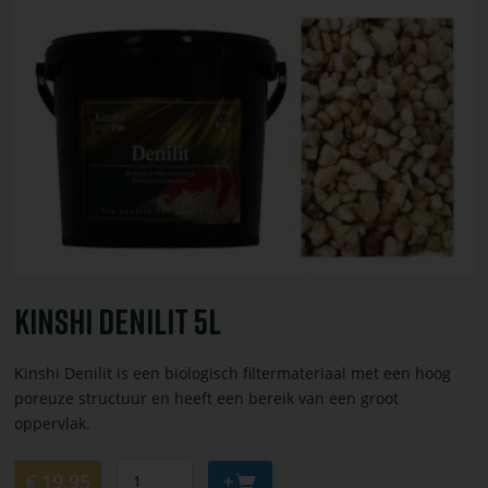
Bekijk
toevoegen
of
bestel
Kinshi
Denilit
5L
Kinshi Denilit 5L
Kinshi Denilit is een biologisch filtermateriaal met een hoog
poreuze structuur en heeft een bereik van een groot
oppervlak.
Aantal
Aan
€ 19,95