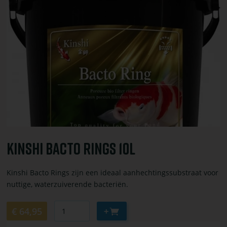
toevoegen
of
bestel
Kinshi
bacto
rings
10L
Kinshi Bacto Rings 10L
Kinshi Bacto Rings zijn een ideaal aanhechtingssubstraat voor
nuttige, waterzuiverende bacteriën.
Aantal
Aan
€ 64,95
winkelwagen