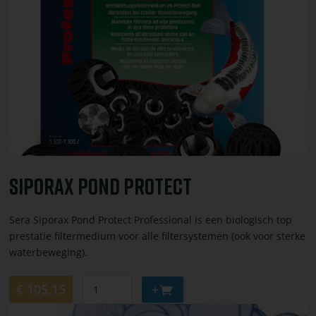
bestel
Siporax
Pond
protect
Siporax Pond Protect
Sera Siporax Pond Protect Professional is een biologisch top
prestatie filtermedium voor alle filtersystemen (ook voor sterke
waterbeweging).
Aantal
Aan
€ 105,15
winkelwagen
Bekijk