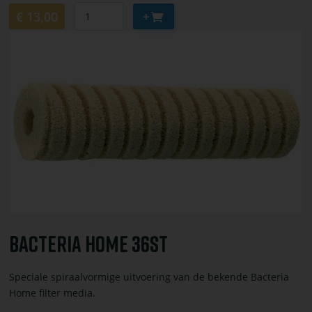
Aantal
Aan
€ 13,00
winkelwagen
Bekijk
toevoegen
of
bestel
Bacteria
home
36st
Bacteria Home 36st
Speciale spiraalvormige uitvoering van de bekende Bacteria
Home filter media.