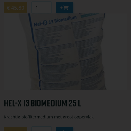
Aantal
Aan
€ 45,80
winkelwagen
Bekijk
toevoegen
of
bestel
Hel-
X
13
Biomedium
25
l
Hel-X 13 Biomedium 25 L
Krachtig biofiltermedium met groot oppervlak
Aantal