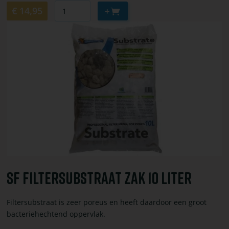
Aantal
Aan
€ 14,95
winkelwagen
Bekijk
toevoegen
of
bestel
Sf
filtersubstraat
zak
10
liter
Sf Filtersubstraat Zak 10 Liter
Filtersubstraat is zeer poreus en heeft daardoor een groot
bacteriehechtend oppervlak.