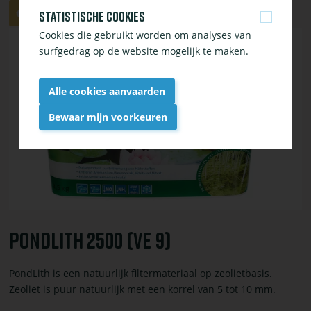
Aantal
Aan
€ 34,95
Statistische cookies
winkelwagen
Cookies die gebruikt worden om analyses van
Bekijk
toevoegen
surfgedrag op de website mogelijk te maken.
of
bestel
Pondlith
Alle cookies aanvaarden
2500
(VE
Bewaar mijn voorkeuren
9)
Withdraw
consent
Pondlith 2500 (VE 9)
PondLith is een natuurlijk filtermateriaal op zeolietbasis.
Zeoliet is puur natuurlijk met een korrel van 5 tot 10 mm.