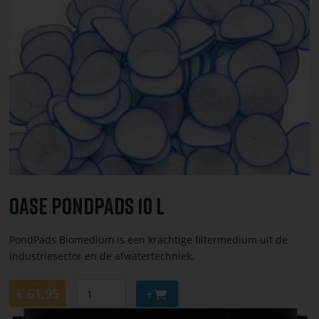
toevoegen
of
bestel
OASE
PondPads
10
l
OASE PondPads 10 L
PondPads Biomedium is een krachtige filtermedium uit de
industriesector en de afwatertechniek.
Aantal
Aan
€ 61,95
winkelwagen
Bekijk