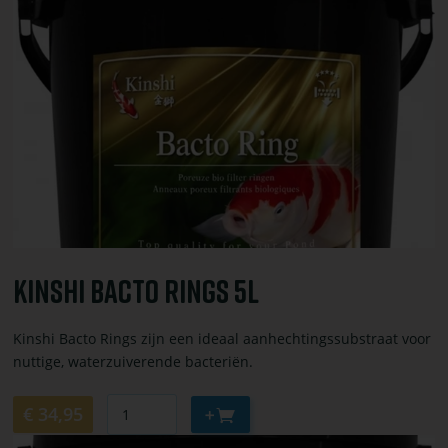
toevoegen
of
bestel
Kinshi
bacto
rings
5L
Kinshi Bacto Rings 5L
Kinshi Bacto Rings zijn een ideaal aanhechtingssubstraat voor
nuttige, waterzuiverende bacteriën.
Aantal
Aan
€ 34,95
winkelwagen
Bekijk