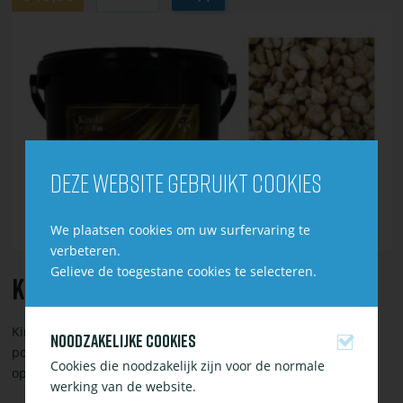
winkelwagen
Bekijk
toevoegen
of
bestel
Kinshi
Denilit
10L
Deze website gebruikt cookies
We plaatsen cookies om uw surfervaring te
verbeteren.
Gelieve de toegestane cookies te selecteren.
Kinshi Denilit 10L
Kinshi Denilit is een biologisch filtermateriaal met een hoog
Noodzakelijke cookies
poreuze structuur en heeft een bereik van een groot
Cookies die noodzakelijk zijn voor de normale
oppervlak.
werking van de website.